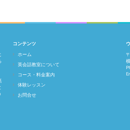
コンテンツ
ウ
ホーム
じ
〒
る
横
英会話教室について
P
E
コース・料金案内
話
体験レッスン
と
う
お問合せ
】