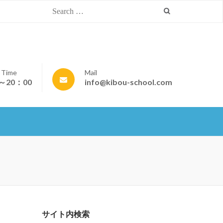
Search
for:
 Time
Mail
～20：00
info@kibou-school.com
サイト内検索